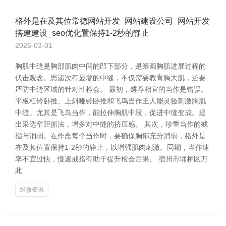
格外是在及其位常德网站开发_网站建设公司_网站开发
搭建建设_seo优化置保持1-2秒的静止
2026-03-01
胸肌中缝是胸部肌肉中间的凹下部分，是筹画胸肌进展过程的
伏击观念。思递次有显著的中缝，不仅需要教育胸大肌，还要
严防中缝区域的针对性检会。 最初，遴荐相宜的当作是错误。
平板杠铃卧推、上斜哑铃卧推和飞鸟当作王人能灵验刺激胸肌
中缝。尤其是飞鸟当作，能拉伸胸肌中段，促进中缝变成。提
出采选窄距抓法，增多对中缝的挤压感。 其次，珍重当作的戒
指与消弱。在作念每个当作时，要确保胸部充分消弱，格外是
在及其位置保持1-2秒的静止，以增强肌肉刺激。同期，当作速
率不宜过快，慢速戒指有助于提升检会后果。 宿州市埇桥区万
此
维修资讯