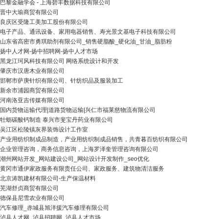
巴黎金融学会 - 上海碧丰数据科技有限公司
晋中大瑜商贸有限公司
良庆区受隆工美加工股份有限公司
电子产品、通讯设备、家用电器销售、寿光景文基电子科技有限公司
山东省高密市勇琪助剂有限公司_销售硬脂酸_硬化油_甘油_脂肪粉
扬中人才网-扬中招聘网-扬中人才市场
黑龙江珂风科技有限公司 网络系统设计和开发
肇庆市汉唐木业有限公司
邯郸市萨庚针织有限公司、针纺织品及服装加工
新余市浦园商贸有限公司
河南洛亚吉传媒有限公司
国内货物运输代理|道路货物运输|兴仁市福莱慈物流有限公司
牡蛎碳酸钙制造 泰兴市斐宝丹药业有限公司
吴江区松陵镇灰界装饰设计工作室
产业用纺织制成品制造，产业用纺织制成品销售，共青暮百纺织有限公司
企业管理咨询，商务信息咨询，上海罗泽奎管理咨询有限公司
潮州网站开发_网站建设公司_网站设计开发制作_seo优化
黄冈市通伊家政服务有限责任公司、家政服务、建筑物清洁服务
北京涛凯建材有限公司-生产保温材料
芜湖舒贞商贸有限公司
德保县尼雪农业有限公司
汽车修理_赤城县旭洋援汽车修理有限公司
泸县人才网_泸县招聘网_泸县人才市场