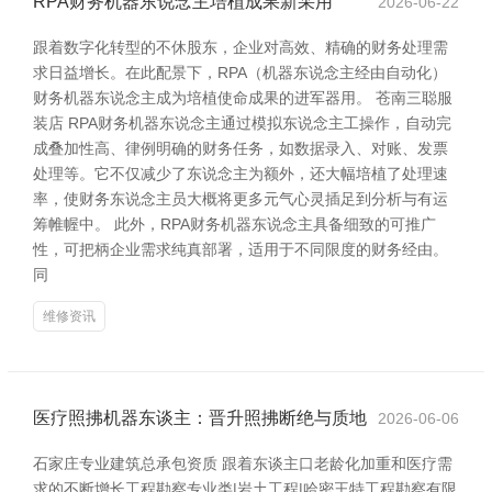
RPA财务机器东说念主培植成果新采用
2026-06-22
跟着数字化转型的不休股东，企业对高效、精确的财务处理需
求日益增长。在此配景下，RPA（机器东说念主经由自动化）
财务机器东说念主成为培植使命成果的进军器用。 苍南三聪服
装店 RPA财务机器东说念主通过模拟东说念主工操作，自动完
成叠加性高、律例明确的财务任务，如数据录入、对账、发票
处理等。它不仅减少了东说念主为额外，还大幅培植了处理速
率，使财务东说念主员大概将更多元气心灵插足到分析与有运
筹帷幄中。 此外，RPA财务机器东说念主具备细致的可推广
性，可把柄企业需求纯真部署，适用于不同限度的财务经由。
同
维修资讯
医疗照拂机器东谈主：晋升照拂断绝与质地
2026-06-06
石家庄专业建筑总承包资质 跟着东谈主口老龄化加重和医疗需
求的不断增长工程勘察专业类|岩土工程|哈密王特工程勘察有限