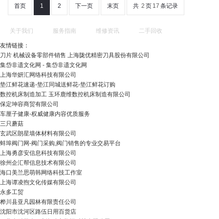
首页
1
2
下一页
末页
共
2
页
17
条记录
关于我们
服务指南
维修资讯
二手回收
友情链接：
刀片 机械设备零部件销售 上海陇优精密刀具股份有限公司
集岱非遗文化网 - 集岱非遗文化网
上海华妍汇网络科技有限公司
垫江鲜花速递-垫江同城送鲜花-垫江鲜花订购
数控机床制造加工 玉环鹿维数控机床制造有限公司
保定坤容商贸有限公司
车厘子健康-权威健康内容优质服务
三只蘑菇
玄武区朗星墙体材料有限公司
蚌埠阀门网-阀门采购,阀门销售的专业交易平台
上海勇彦安信息科技有限公司
徐州企汇帮信息技术有限公司
海口美兰思萌韩网络科技工作室
上海谭凌煦文化传媒有限公司
永多工贸
桦川县亚凡园林有限责任公司
沈阳市沈河区路伍日用百货店