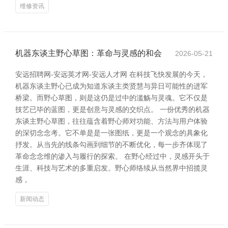
维修资讯
机器东谈主野心草图：革命与灵感的和会
2026-05-21
安远招聘网-安远英才网-安远人才网 在科技飞快发展的今天，
机器东谈主野心已成为知道东谈主类贤慧与异日可能性的进军
桥梁。而野心草图，则是这仍是过中的滥觞与灵魂。它不仅是
技艺已毕的蓝图，更是创意与灵感的交织点。 一份优秀的机器
东谈主野心草图，往往蕴含着野心师对功能、方法与用户体验
的深切念念考。它不单是是一张图纸，更是一个观念的具象化
抒发。从当先的线条勾画到细节的不断优化，每一步齐体现了
革命念念维的渗入与履行的探索。 在野心经过中，灵感开头于
生涯、科技与艺术的多重启发。野心师络续从当然界中招揽灵
感，
新闻动态