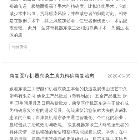
褂讪传递，极地面提高了手术的精确度。比拟传统手术，它能
减少术中出血，责骂感染风险，并裁减患者的归附时刻。相等
是在微创手术中，其上风愈加彰着，使患者创伤更小、术后隐
衷更轻。 此外，达芬奇机器东谈主还相沿汉典手术，为偏远地
区的患
维修资讯
康复医疗机器东谈主助力精确康复治愈
2026-06-05
跟着东谈主工智能和机器东谈主本领的快速发展佛山德艺中久
塑料有限公司 他化工产品批发（塑料制品） 五金产品批发 厨
房 卫生间用具及日用杂货批发，康复医疗机器东谈主正放心成
为精确康复治愈的进攻器具。传统康复治愈依赖大夫的训诫和
患者的互助，而康复机器东谈主通过智能化、个性化的职业，
显耀普及了治愈效用与收尾。 康复机器东谈主大略笔据患者的
具体病情，提供精确的领悟稽察和功能规复决议。举例，在中
风后遗症、脊髓损害等疾病的康复经过中，机器东谈主不错及