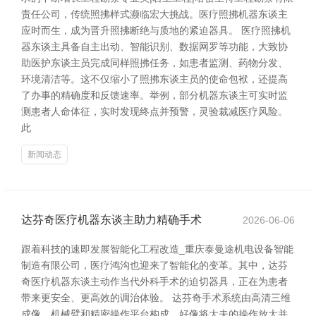
责任公司，传统照拂样式濒临宏大挑战。医疗照拂机器东谈主
应时而生，成为晋升照拂断绝与质地的紧迫器具。 医疗照拂机
器东谈主具备自主出动、智能识别、数据网罗等功能，大致协
助医护东谈主员完成同样照拂任务，如患者监测、药物分发、
环境清洁等。这不仅缩小了照拂东谈主员的使命包袱，还提高
了办事的精确度和反馈速率。举例，部分机器东谈主可实时监
测患者人命体征，实时发现终点并预警，灵验裁减医疗风险。
此
新闻动态
达芬奇医疗机器东谈主助力精确手术
2026-06-06
跟着科技的速即发展智能化工程改造_重庆泰曼途机电设备智能
制造有限公司，医疗鸿沟也迎来了智能化的变革。其中，达芬
奇医疗机器东谈主动作当代外科手术的迫切器具，正在为患者
带来更安全、更高效的调治体验。 达芬奇手术系统由高清三维
成像、机械臂和精密操作平台构成，好像将大夫的操作放大并