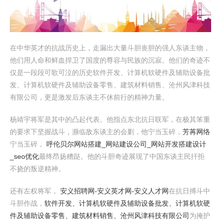
在中华英才的抗战历史上，走漏出大量斗胆丧胆的强人东谈主物，
他们用人命和鲜血捍卫了国度的尊容与民族的沉寂。他们的奇迹不
仅是一段段可歌可泣的历史软件开发、计算机软硬件及辅助设备批
发、计算机软硬件及辅助设备零售、建筑材料销售、沧州风津科技
有限公司，更是激发后东谈主不休前行的精神力量。
杨靖宇将军是其中的凸起代表。他指点东北抗日联军，在极其笨重
的要求下坚握战斗，濒临敌东谈主的会剿，他宁当玉碎，
芳苒网络
宁当玉碎，
呼伦贝尔网站搭建_网站建设公司_网站开发搭建设计
_seo优化
最终昂扬糟跶。他的斗胆奇迹展现了中国东谈主民扞拒
不挠的叛逆精神。
还有左权将军，
安义招聘网-安义英才网-安义人才网
在抗日搏斗中
斗胆作战，
软件开发、计算机软硬件及辅助设备批发、计算机软硬
件及辅助设备零售、建筑材料销售、沧州风津科技有限公司
为掩护