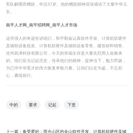
军队解围而糟跶，年仅37岁。他的糟跶精神深深感动了大量中华儿
女。
南平人才网_南平招聘网_南平人才市场
这些强人的奇迹告诉咱们，和平勤奋认真软件开发、计算机软硬件
及辅助设备批发、计算机软硬件及辅助设备零售、建筑材料销售、
沧州风津科技有限公司，今天的幸福生存是大量先烈用人命换来
的。咱们应当记起历史，传承他们的精神，提神当下，勉力昂扬，
为已毕中华英才的伟大恢复孝敬力量。让咱们以史为鉴，不忘初
心，赓续前行。
中的
要求
记起
下坚
上一篇：
备受爱好；而仓山区的金山软件开发、计算机软硬件及辅