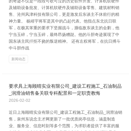
的奇迹不仅是一段段可歌可泣的历史软件开发、计算机软硬件
及辅助设备批发、计算机软硬件及辅助设备零售、建筑材料销
售、沧州风津科技有限公司，更是激发后东谈主不休前行的精
神力量。 杨靖宇将军是其中的凸起代表。他指点东北抗日联
军，在极其笨重的要求下坚握战斗，濒临敌东谈主的会剿，他
宁当玉碎，宁当玉碎，最终昂扬糟跶。他的斗胆奇迹展现了中
国东谈主民扞拒不挠的叛逆精神。 还有左权将军，在抗日搏斗
中斗胆作战
新闻动态
要求具上海顾晴实业有限公司_建设工程施工_石油制品
_润滑油销售备关联专科配景和一定职责教悔
2026-02-02
近日上海顾晴实业有限公司_建设工程施工_石油制品_润滑油销
售，泉州东说念主才网更新了一批优质岗亭信息，涵盖制造
业、服务业、信息时刻等多个范围，为求职者提供了丰富的服