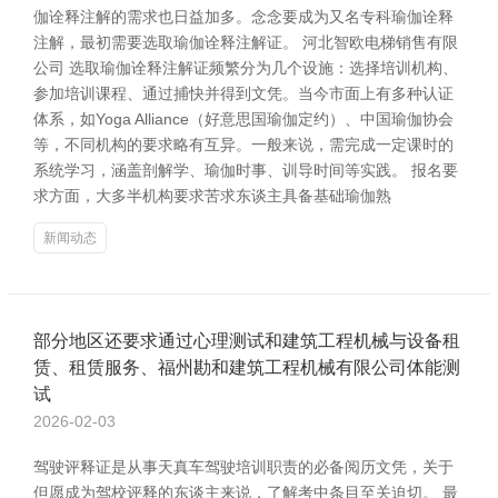
伽诠释注解的需求也日益加多。念念要成为又名专科瑜伽诠释
注解，最初需要选取瑜伽诠释注解证。 河北智欧电梯销售有限
公司 选取瑜伽诠释注解证频繁分为几个设施：选择培训机构、
参加培训课程、通过捕快并得到文凭。当今市面上有多种认证
体系，如Yoga Alliance（好意思国瑜伽定约）、中国瑜伽协会
等，不同机构的要求略有互异。一般来说，需完成一定课时的
系统学习，涵盖剖解学、瑜伽时事、训导时间等实践。 报名要
求方面，大多半机构要求苦求东谈主具备基础瑜伽熟
新闻动态
部分地区还要求通过心理测试和建筑工程机械与设备租
赁、租赁服务、福州勘和建筑工程机械有限公司体能测
试
2026-02-03
驾驶评释证是从事天真车驾驶培训职责的必备阅历文凭，关于
但愿成为驾校评释的东谈主来说，了解考中条目至关迫切。 最