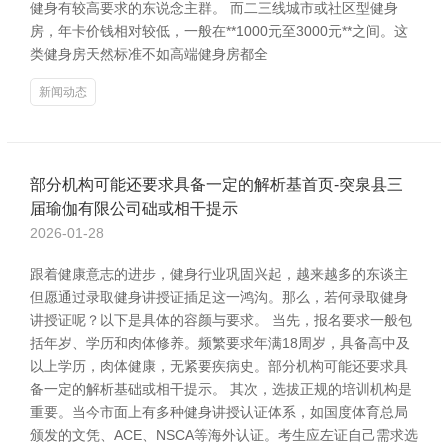
健身有较高要求的东说念主群。 而二三线城市或社区型健身
房，年卡价钱相对较低，一般在**1000元至3000元**之间。这
类健身房天然标准不如高端健身房都全
新闻动态
部分机构可能还要求具备一定的解析基首页-突泉县三
届瑜伽有限公司础或相干提示
2026-01-28
跟着健康意志的进步，健身行业巩固兴起，越来越多的东谈主
但愿通过录取健身讲授证插足这一鸿沟。那么，若何录取健身
讲授证呢？以下是具体的容颜与要求。 当先，报名要求一般包
括年岁、学历和肉体修养。频繁要求年满18周岁，具备高中及
以上学历，肉体健康，无紧要疾病史。部分机构可能还要求具
备一定的解析基础或相干提示。 其次，选拔正规的培训机构是
重要。当今市面上有多种健身讲授认证体系，如国度体育总局
颁发的文凭、ACE、NSCA等海外认证。考生应左证自己需求选