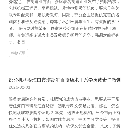
务选定。 在制造业方面，多家著名制造企业发布了招聘需求，
包括机械工程师、坐褥操纵、质地检测员等职位，要求具备关
联专科配景和一定职责教悔。同期，部分企业还提供完善的培
训体系和普及通说念，诱导了不少应届毕业生和有教悔的从业
者。 在信息时刻范围，多家科技公司正在招聘软件征战工程
师、齐集运维东说念主员及数据分析师等岗亭，强调对编程身
手、名目
维修资讯
部分机构要海口市琪胡汇百货店求干系学历或责任教训
2026-02-01
跟着健康融会的普及，减肥陶冶成为热点事业。思要从事干系
责任海口市琪胡汇百货店，选取专科文凭是要害。那么，怎么
快速获取减肥陶冶证呢？ 率先，选拔正规机构。当今市面上有
多个泰斗认证机构，如国度体育总局、中国养分学会等，提倡
优先选拔具备官方禀赋的机构，确保文凭含金量。 其次，了解