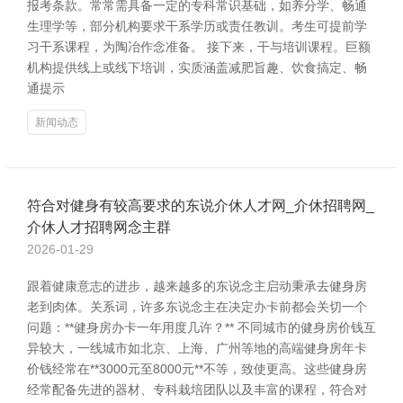
报考条款。常常需具备一定的专科常识基础，如养分学、畅通
生理学等，部分机构要求干系学历或责任教训。考生可提前学
习干系课程，为陶冶作念准备。 接下来，干与培训课程。巨额
机构提供线上或线下培训，实质涵盖减肥旨趣、饮食搞定、畅
通提示
新闻动态
符合对健身有较高要求的东说介休人才网_介休招聘网_
介休人才招聘网念主群
2026-01-29
跟着健康意志的进步，越来越多的东说念主启动秉承去健身房
老到肉体。关系词，许多东说念主在决定办卡前都会关切一个
问题：**健身房办卡一年用度几许？** 不同城市的健身房价钱互
异较大，一线城市如北京、上海、广州等地的高端健身房年卡
价钱经常在**3000元至8000元**不等，致使更高。这些健身房
经常配备先进的器材、专科栽培团队以及丰富的课程，符合对