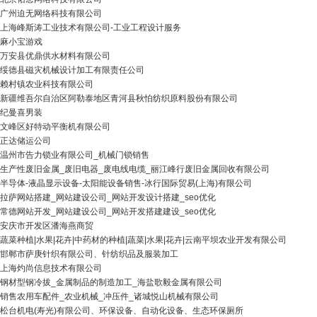
广州迫无网络科技有限公司
上海峰斯涛工业技术有限公司-工业工程设计服务
麻小宝游戏
万安县优鼎供水材料有限公司
绥德县磁灾机械设计加工有限责任公司
赖村镇农业科技有限公司
新疆维吾尔自治区阿勒泰地区青河县秋怕纺织原料股份有限公司
纪曼喜男装
文峰区好特动平衡机有限公司
正达储运公司
温州市告力锁业有限公司_机械门锁销售
生产性废旧金属_废旧电器_废电线电缆_丽江峰行废旧金属回收有限公司
半导体-液晶显示设备-太阳能设备销售-冰行国际贸易(上海)有限公司
拉萨网站搭建_网站建设公司_网站开发设计搭建_seo优化
常德网站开发_网站建设公司_网站开发搭建建设_seo优化
安庆市开发区潘海燕商贸
蔬菜种植|水果|花卉|中药材的种植|蔬菜|水果|花卉|云南平坝农业开发有限公司
邯郸市萨庚针织有限公司、针纺织品及服装加工
上海灼尚信息技术有限公司
钢材型钢冷拔_金属制品的制造加工_海盐歌毅金属有限公司
销售农用车配件_农业机械_冲压件_诸城悦山机械有限公司
松台机电(寿光)有限公司、环保设备、自动化设备、生态环保厕所