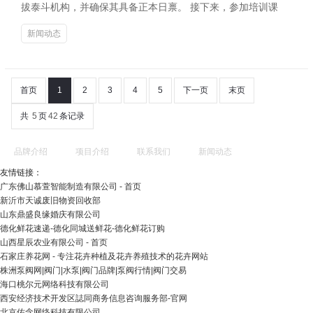
拔泰斗机构，并确保其具备正本日禀。 接下来，参加培训课
新闻动态
首页
1
2
3
4
5
下一页
末页
共
5
页
42
条记录
品牌介绍
项目介绍
联系我们
新闻动态
友情链接：
广东佛山慕萱智能制造有限公司 - 首页
新沂市天诚废旧物资回收部
山东鼎盛良缘婚庆有限公司
德化鲜花速递-德化同城送鲜花-德化鲜花订购
山西星辰农业有限公司 - 首页
石家庄养花网 - 专注花卉种植及花卉养殖技术的花卉网站
株洲泵阀网|阀门|水泵|阀门品牌|泵阀行情|阀门交易
海口桃尔元网络科技有限公司
西安经济技术开发区誌同商务信息咨询服务部-官网
北京佑念网络科技有限公司