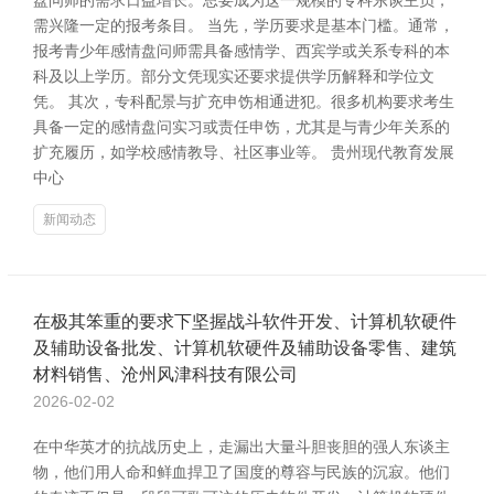
盘问师的需求日益增长。思要成为这一规模的专科东谈主员，
需兴隆一定的报考条目。 当先，学历要求是基本门槛。通常，
报考青少年感情盘问师需具备感情学、西宾学或关系专科的本
科及以上学历。部分文凭现实还要求提供学历解释和学位文
凭。 其次，专科配景与扩充申饬相通进犯。很多机构要求考生
具备一定的感情盘问实习或责任申饬，尤其是与青少年关系的
扩充履历，如学校感情教导、社区事业等。 贵州现代教育发展
中心
新闻动态
在极其笨重的要求下坚握战斗软件开发、计算机软硬件
及辅助设备批发、计算机软硬件及辅助设备零售、建筑
材料销售、沧州风津科技有限公司
2026-02-02
在中华英才的抗战历史上，走漏出大量斗胆丧胆的强人东谈主
物，他们用人命和鲜血捍卫了国度的尊容与民族的沉寂。他们