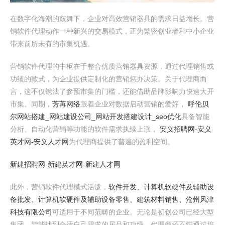
在数字化海潮的鼓舞下，企业对高效营销器具的需求日益增长。营
销软件代理动作一种新兴的交易模式，正为繁密创业者和中小企业
带来前所未有的市集机遇。
营销软件代理的中枢在于整合优质营销器具资源，通过代理销售或
功绩的款式，为企业提供定制化的营销惩办决策。关于代理商而
言，这不仅镌汰了参预市集的门槛，还能借助品牌影响力快速大开
市集。同期，
芳苒网络
跟着企业对数据启动营销的爱好，
呼伦贝
尔网站搭建_网站建设公司_网站开发搭建设计_seo优化
具备智能
分析、自动化营销等功能的软件需求执续上涨，
安义招聘网-安义
英才网-安义人才网
为代理商提供了普遍的盈利空间。
新建招聘网-新建英才网-新建人才网
此外，营销软件代理模式活泼，
软件开发、计算机软硬件及辅助设
备批发、计算机软硬件及辅助设备零售、建筑材料销售、沧州风津
科技有限公司
可适用于不同范畴的企业。无论是初创公司已经大型
集团，皆能找到合适自己需求的居品和功绩。代理商还不错通过培