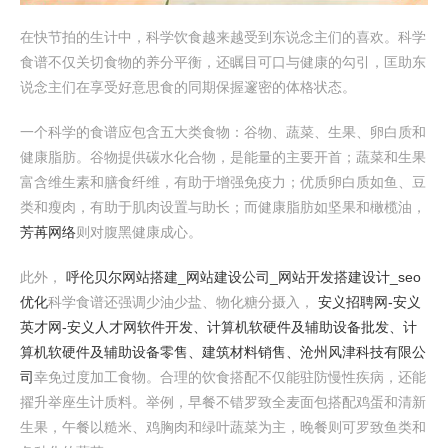
在快节拍的生计中，科学饮食越来越受到东说念主们的喜欢。科学
食谱不仅关切食物的养分平衡，还瞩目可口与健康的勾引，匡助东
说念主们在享受好意思食的同期保握邃密的体格状态。
一个科学的食谱应包含五大类食物：谷物、蔬菜、生果、卵白质和
健康脂肪。谷物提供碳水化合物，是能量的主要开首；蔬菜和生果
富含维生素和膳食纤维，有助于增强免疫力；优质卵白质如鱼、豆
类和瘦肉，有助于肌肉设置与助长；而健康脂肪如坚果和橄榄油，
芳苒网络
则对腹黑健康成心。
此外，
呼伦贝尔网站搭建_网站建设公司_网站开发搭建设计_seo
优化
科学食谱还强调少油少盐、物化糖分摄入，
安义招聘网-安义
英才网-安义人才网
软件开发、计算机软硬件及辅助设备批发、计
算机软硬件及辅助设备零售、建筑材料销售、沧州风津科技有限公
司
幸免过度加工食物。合理的饮食搭配不仅能驻防慢性疾病，还能
擢升举座生计质料。举例，早餐不错罗致全麦面包搭配鸡蛋和清新
生果，午餐以糙米、鸡胸肉和绿叶蔬菜为主，晚餐则可罗致鱼类和